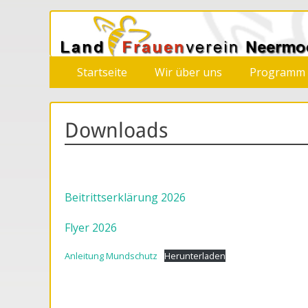
LandFrauenverein
Primäres
Zum
Startseite
Wir über uns
Programm
Inhalt
Menü
springen
Downloads
Beitrittserklärung 2026
Flyer 2026
Anleitung Mundschutz
Herunterladen