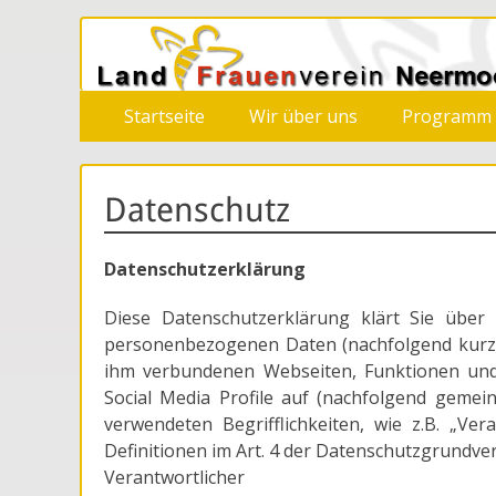
LandFrauenverein
Primäres
Zum
Startseite
Wir über uns
Programm
Inhalt
Menü
springen
Datenschutz
Datenschutzerklärung
Diese Datenschutzerklärung klärt Sie übe
personenbezogenen Daten (nachfolgend kurz 
ihm verbundenen Webseiten, Funktionen und 
Social Media Profile auf (nachfolgend gemein
verwendeten Begrifflichkeiten, wie z.B. „Ver
Definitionen im Art. 4 der Datenschutzgrundv
Verantwortlicher